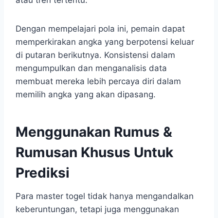
atau tren tertentu.
Dengan mempelajari pola ini, pemain dapat
memperkirakan angka yang berpotensi keluar
di putaran berikutnya. Konsistensi dalam
mengumpulkan dan menganalisis data
membuat mereka lebih percaya diri dalam
memilih angka yang akan dipasang.
Menggunakan Rumus &
Rumusan Khusus Untuk
Prediksi
Para master togel tidak hanya mengandalkan
keberuntungan, tetapi juga menggunakan