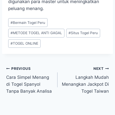
digunakan para master untuk meningkatkan
peluang menang.
Post
#
Bermain Togel Peru
Tags:
#
METODE TOGEL ANTI GAGAL
#
Situs Togel Peru
#
TOGEL ONLINE
Post
PREVIOUS
NEXT
Cara Simpel Menang
Langkah Mudah
navigation
di Togel Spanyol
Menangkan Jackpot Di
Tanpa Banyak Analisa
Togel Taiwan