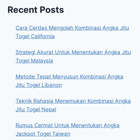
Recent Posts
Cara Cerdas Mengolah Kombinasi Angka Jitu
Togel California
Strategi Akurat Untuk Menentukan Angka Jitu
Togel Malaysia
Metode Tepat Menyusun Kombinasi Angka
Jitu Togel Libanon
Teknik Rahasia Menemukan Kombinasi Angka
Jitu Togel Nepal
Rumus Cermat Untuk Menentukan Angka
Jackpot Togel Taiwan