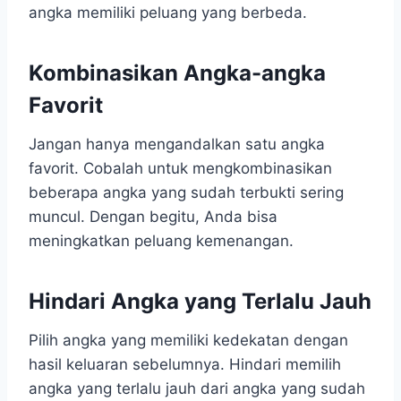
angka memiliki peluang yang berbeda.
Kombinasikan Angka-angka
Favorit
Jangan hanya mengandalkan satu angka
favorit. Cobalah untuk mengkombinasikan
beberapa angka yang sudah terbukti sering
muncul. Dengan begitu, Anda bisa
meningkatkan peluang kemenangan.
Hindari Angka yang Terlalu Jauh
Pilih angka yang memiliki kedekatan dengan
hasil keluaran sebelumnya. Hindari memilih
angka yang terlalu jauh dari angka yang sudah