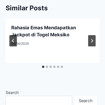
Similar Posts
Rahasia Emas Mendapatkan
Jackpot di Togel Meksiko
08/14/2025
Search
Search