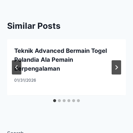
Similar Posts
Teknik Advanced Bermain Togel
Polandia Ala Pemain
Berpengalaman
01/31/2026