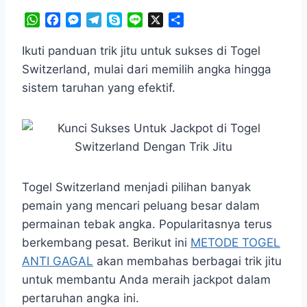
W
F
M
T
S
L
X
S
h
a
e
e
k
i
h
a
c
s
l
y
n
a
Ikuti panduan trik jitu untuk sukses di Togel
t
e
s
e
p
e
r
Switzerland, mulai dari memilih angka hingga
s
b
e
g
e
e
sistem taruhan yang efektif.
A
o
n
r
p
o
g
a
p
k
e
m
r
Togel Switzerland menjadi pilihan banyak
pemain yang mencari peluang besar dalam
permainan tebak angka. Popularitasnya terus
berkembang pesat. Berikut ini
METODE TOGEL
ANTI GAGAL
akan membahas berbagai trik jitu
untuk membantu Anda meraih jackpot dalam
pertaruhan angka ini.