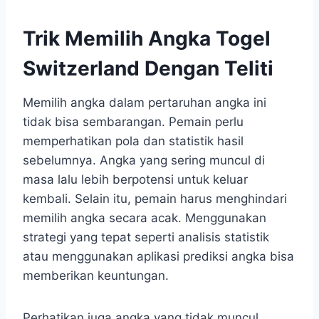
Trik Memilih Angka Togel
Switzerland Dengan Teliti
Memilih angka dalam pertaruhan angka ini
tidak bisa sembarangan. Pemain perlu
memperhatikan pola dan statistik hasil
sebelumnya. Angka yang sering muncul di
masa lalu lebih berpotensi untuk keluar
kembali. Selain itu, pemain harus menghindari
memilih angka secara acak. Menggunakan
strategi yang tepat seperti analisis statistik
atau menggunakan aplikasi prediksi angka bisa
memberikan keuntungan.
Perhatikan juga angka yang tidak muncul