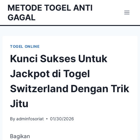
Skip
METODE TOGEL ANTI
to
GAGAL
content
TOGEL ONLINE
Kunci Sukses Untuk
Jackpot di Togel
Switzerland Dengan Trik
Jitu
By
adminfosoriat
01/30/2026
Bagikan