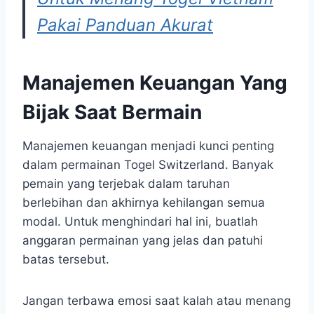
Pakai Panduan Akurat
Manajemen Keuangan Yang
Bijak Saat Bermain
Manajemen keuangan menjadi kunci penting
dalam permainan Togel Switzerland. Banyak
pemain yang terjebak dalam taruhan
berlebihan dan akhirnya kehilangan semua
modal. Untuk menghindari hal ini, buatlah
anggaran permainan yang jelas dan patuhi
batas tersebut.
Jangan terbawa emosi saat kalah atau menang