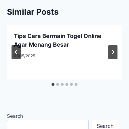
Similar Posts
Tips Cara Bermain Togel Online
Agar Menang Besar
08/15/2025
Search
Search