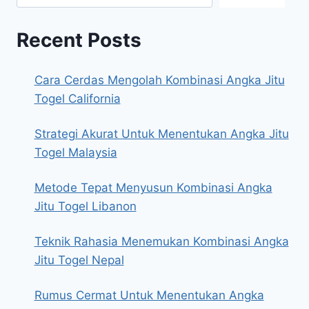
Recent Posts
Cara Cerdas Mengolah Kombinasi Angka Jitu
Togel California
Strategi Akurat Untuk Menentukan Angka Jitu
Togel Malaysia
Metode Tepat Menyusun Kombinasi Angka
Jitu Togel Libanon
Teknik Rahasia Menemukan Kombinasi Angka
Jitu Togel Nepal
Rumus Cermat Untuk Menentukan Angka