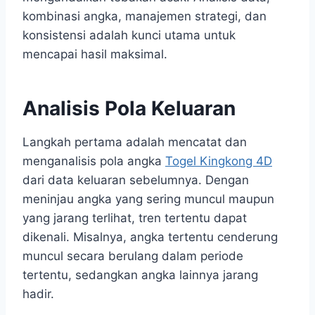
kombinasi angka, manajemen strategi, dan
konsistensi adalah kunci utama untuk
mencapai hasil maksimal.
Analisis Pola Keluaran
Langkah pertama adalah mencatat dan
menganalisis pola angka
Togel Kingkong 4D
dari data keluaran sebelumnya. Dengan
meninjau angka yang sering muncul maupun
yang jarang terlihat, tren tertentu dapat
dikenali. Misalnya, angka tertentu cenderung
muncul secara berulang dalam periode
tertentu, sedangkan angka lainnya jarang
hadir.