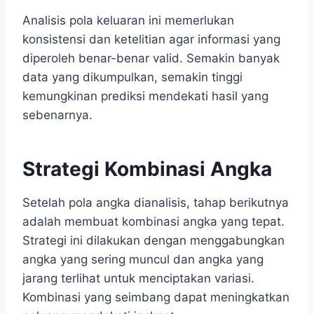
Analisis pola keluaran ini memerlukan
konsistensi dan ketelitian agar informasi yang
diperoleh benar-benar valid. Semakin banyak
data yang dikumpulkan, semakin tinggi
kemungkinan prediksi mendekati hasil yang
sebenarnya.
Strategi Kombinasi Angka
Setelah pola angka dianalisis, tahap berikutnya
adalah membuat kombinasi angka yang tepat.
Strategi ini dilakukan dengan menggabungkan
angka yang sering muncul dan angka yang
jarang terlihat untuk menciptakan variasi.
Kombinasi yang seimbang dapat meningkatkan