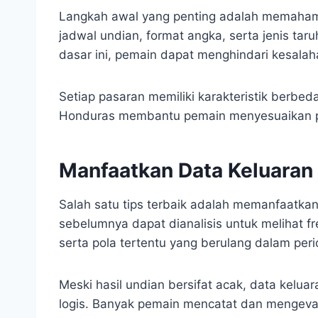
Langkah awal yang penting adalah memahami
jadwal undian, format angka, serta jenis t
dasar ini, pemain dapat menghindari kesalaha
Setiap pasaran memiliki karakteristik berbeda
Honduras membantu pemain menyesuaikan pe
Manfaatkan Data Keluaran 
Salah satu tips terbaik adalah memanfaatkan
sebelumnya dapat dianalisis untuk melihat f
serta pola tertentu yang berulang dalam peri
Meski hasil undian bersifat acak, data kelu
logis. Banyak pemain mencatat dan mengevalua