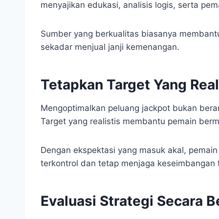
menyajikan edukasi, analisis logis, serta p
Sumber yang berkualitas biasanya membant
sekadar menjual janji kemenangan.
Tetapkan Target Yang Real
Mengoptimalkan peluang jackpot bukan berart
Target yang realistis membantu pemain bermai
Dengan ekspektasi yang masuk akal, pemain
terkontrol dan tetap menjaga keseimbangan f
Evaluasi Strategi Secara B