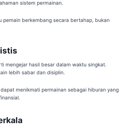
emahaman sistem permainan.
u pemain berkembang secara bertahap, bukan
istis
i mengejar hasil besar dalam waktu singkat.
n lebih sabar dan disiplin.
 dapat menikmati permainan sebagai hiburan yang
inansial.
erkala