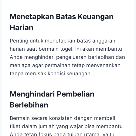
Menetapkan Batas Keuangan
Harian
Penting untuk menetapkan batas anggaran
harian saat bermain togel. Ini akan membantu
Anda menghindari pengeluaran berlebihan dan
menjaga agar permainan tetap menyenankan
tanpa merusak kondisi keuangan.
Menghindari Pembelian
Berlebihan
Bermain secara konsisten dengan membeli
tiket dalam jumlah yang wajar bisa membantu
Anda tetap fokus pada tujuan utama, yaitu