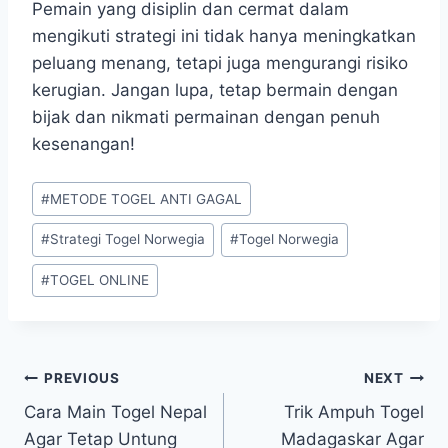
Pemain yang disiplin dan cermat dalam
mengikuti strategi ini tidak hanya meningkatkan
peluang menang, tetapi juga mengurangi risiko
kerugian. Jangan lupa, tetap bermain dengan
bijak dan nikmati permainan dengan penuh
kesenangan!
Post
#
METODE TOGEL ANTI GAGAL
Tags:
#
Strategi Togel Norwegia
#
Togel Norwegia
#
TOGEL ONLINE
Post
PREVIOUS
NEXT
Cara Main Togel Nepal
Trik Ampuh Togel
navigation
Agar Tetap Untung
Madagaskar Agar