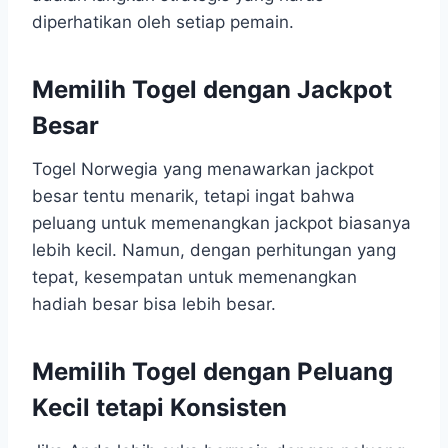
diperhatikan oleh setiap pemain.
Memilih Togel dengan Jackpot
Besar
Togel Norwegia yang menawarkan jackpot
besar tentu menarik, tetapi ingat bahwa
peluang untuk memenangkan jackpot biasanya
lebih kecil. Namun, dengan perhitungan yang
tepat, kesempatan untuk memenangkan
hadiah besar bisa lebih besar.
Memilih Togel dengan Peluang
Kecil tetapi Konsisten