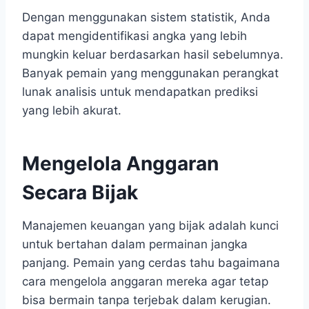
Dengan menggunakan sistem statistik, Anda
dapat mengidentifikasi angka yang lebih
mungkin keluar berdasarkan hasil sebelumnya.
Banyak pemain yang menggunakan perangkat
lunak analisis untuk mendapatkan prediksi
yang lebih akurat.
Mengelola Anggaran
Secara Bijak
Manajemen keuangan yang bijak adalah kunci
untuk bertahan dalam permainan jangka
panjang. Pemain yang cerdas tahu bagaimana
cara mengelola anggaran mereka agar tetap
bisa bermain tanpa terjebak dalam kerugian.