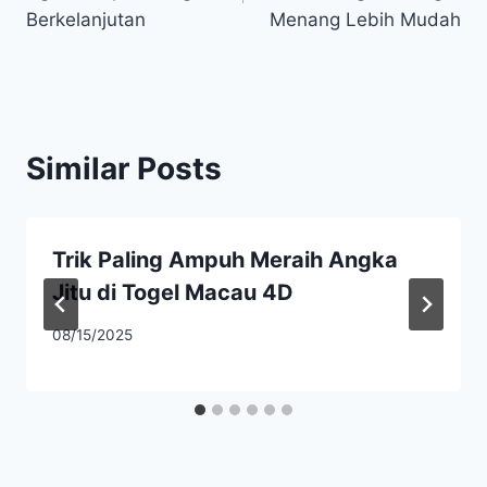
Berkelanjutan
Menang Lebih Mudah
Similar Posts
Trik Paling Ampuh Meraih Angka
Jitu di Togel Macau 4D
08/15/2025