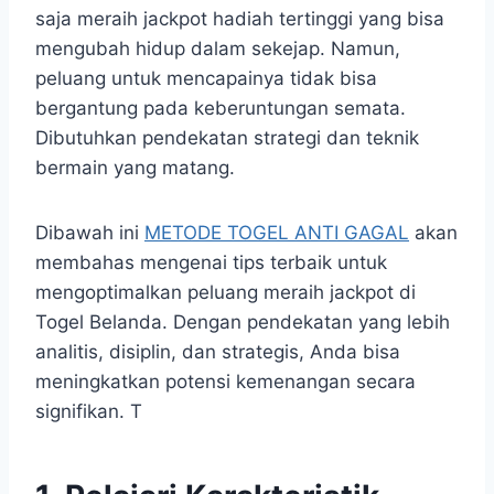
saja meraih jackpot hadiah tertinggi yang bisa
mengubah hidup dalam sekejap. Namun,
peluang untuk mencapainya tidak bisa
bergantung pada keberuntungan semata.
Dibutuhkan pendekatan strategi dan teknik
bermain yang matang.
Dibawah ini
METODE TOGEL ANTI GAGAL
akan
membahas mengenai tips terbaik untuk
mengoptimalkan peluang meraih jackpot di
Togel Belanda. Dengan pendekatan yang lebih
analitis, disiplin, dan strategis, Anda bisa
meningkatkan potensi kemenangan secara
signifikan. T