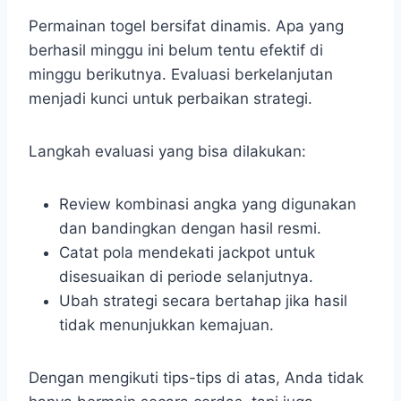
Permainan togel bersifat dinamis. Apa yang
berhasil minggu ini belum tentu efektif di
minggu berikutnya. Evaluasi berkelanjutan
menjadi kunci untuk perbaikan strategi.
Langkah evaluasi yang bisa dilakukan:
Review kombinasi angka yang digunakan
dan bandingkan dengan hasil resmi.
Catat pola mendekati jackpot untuk
disesuaikan di periode selanjutnya.
Ubah strategi secara bertahap jika hasil
tidak menunjukkan kemajuan.
Dengan mengikuti tips-tips di atas, Anda tidak