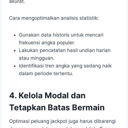
akurat.
Cara mengoptimalkan analisis statistik:
Gunakan data historis untuk mencari
frekuensi angka populer.
Lakukan pencatatan hasil undian harian
atau mingguan.
Identifikasi tren angka yang sedang naik
dalam periode tertentu.
4. Kelola Modal dan
Tetapkan Batas Bermain
Optimasi peluang jackpot juga harus dibarengi