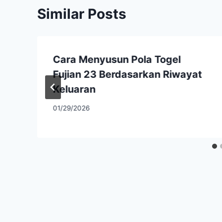
Similar Posts
Cara Menyusun Pola Togel
Fujian 23 Berdasarkan Riwayat
Keluaran
01/29/2026