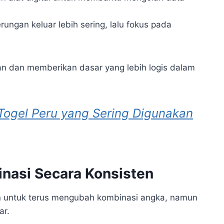
ungan keluar lebih sering, lalu fokus pada
n dan memberikan dasar yang lebih logis dalam
Togel Peru yang Sering Digunakan
inasi Secara Konsisten
n untuk terus mengubah kombinasi angka, namun
ar.