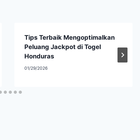
Tips Terbaik Mengoptimalkan
Peluang Jackpot di Togel
Honduras
01/29/2026