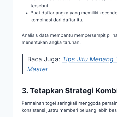
tersebut.
Buat daftar angka yang memiliki kecender
kombinasi dari daftar itu.
Analisis data membantu mempersempit piliha
menentukan angka taruhan.
Baca Juga:
Tips Jitu Menang 
Master
3. Tetapkan Strategi Komb
Permainan togel seringkali menggoda pemai
konsistensi justru memberi peluang lebih bes