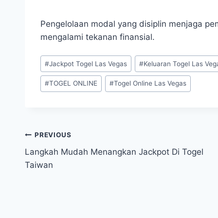
Pengelolaan modal yang disiplin menjaga pe
mengalami tekanan finansial.
Post
#
Jackpot Togel Las Vegas
#
Keluaran Togel Las Veg
Tags:
#
TOGEL ONLINE
#
Togel Online Las Vegas
Post
PREVIOUS
Langkah Mudah Menangkan Jackpot Di Togel
navigation
Taiwan