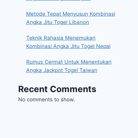
Metode Tepat Menyusun Kombinasi
Angka Jitu Togel Libanon
Teknik Rahasia Menemukan
Kombinasi Angka Jitu Togel Nepal
Rumus Cermat Untuk Menentukan
Angka Jackpot Togel Taiwan
Recent Comments
No comments to show.