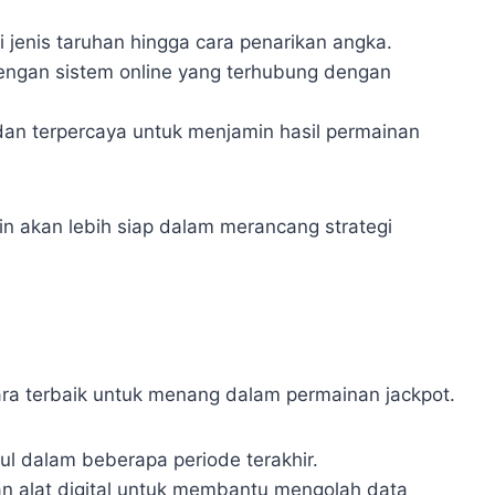
i jenis taruhan hingga cara penarikan angka.
engan sistem online yang terhubung dengan
 dan terpercaya untuk menjamin hasil permainan
 akan lebih siap dalam merancang strategi
a terbaik untuk menang dalam permainan jackpot.
l dalam beberapa periode terakhir.
n alat digital untuk membantu mengolah data