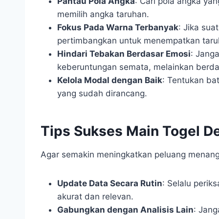
Pantau Pola Angka
: Cari pola angka ya
memilih angka taruhan.
Fokus Pada Warna Terbanyak
: Jika su
pertimbangkan untuk menempatkan taruh
Hindari Tebakan Berdasar Emosi
: Jang
keberuntungan semata, melainkan berdasa
Kelola Modal dengan Baik
: Tentukan bat
yang sudah dirancang.
Tips Sukses Main Togel D
Agar semakin meningkatkan peluang menang, b
Update Data Secara Rutin
: Selalu perik
akurat dan relevan.
Gabungkan dengan Analisis Lain
: Jan