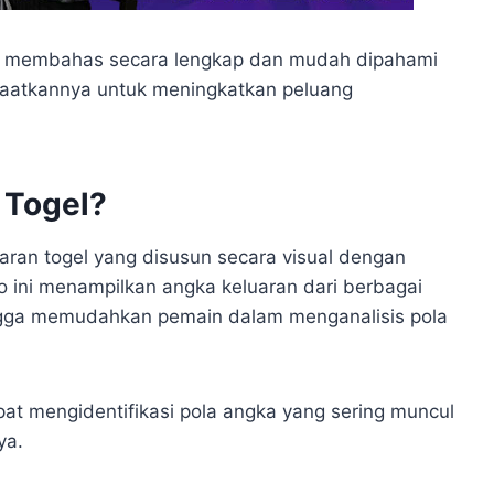
n membahas secara lengkap dan mudah dipahami
aatkannya untuk meningkatkan peluang
 Togel?
aran togel yang disusun secara visual dengan
o ini menampilkan angka keluaran dari berbagai
ngga memudahkan pemain dalam menganalisis pola
at mengidentifikasi pola angka yang sering muncul
ya.