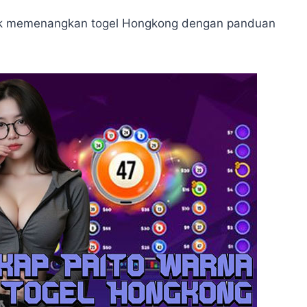
baik memenangkan togel Hongkong dengan panduan