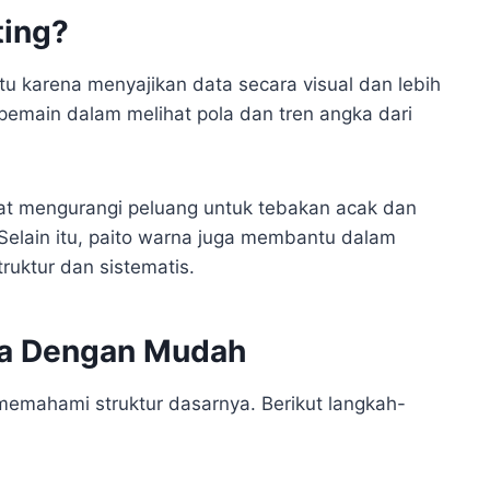
ting?
 karena menyajikan data secara visual dan lebih
emain dalam melihat pola dan tren angka dari
at mengurangi peluang untuk tebakan acak dan
Selain itu, paito warna juga membantu dalam
ruktur dan sistematis.
na Dengan Mudah
 memahami struktur dasarnya. Berikut langkah-