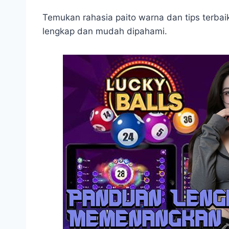
h
a
e
e
k
i
h
a
c
s
l
y
n
a
Temukan rahasia paito warna dan tips ter
t
e
s
e
p
e
r
lengkap dan mudah dipahami.
s
b
e
g
e
e
A
o
n
r
p
o
g
a
p
k
e
m
r