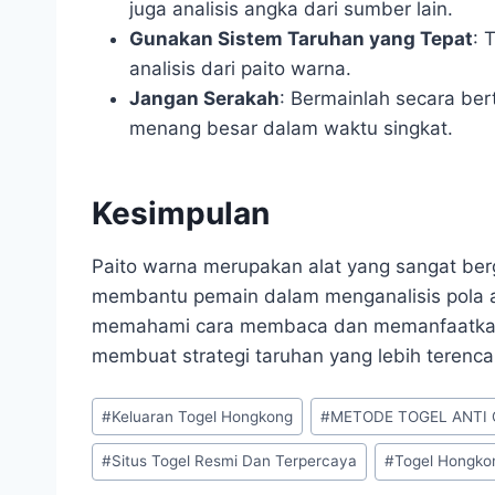
juga analisis angka dari sumber lain.
Gunakan Sistem Taruhan yang Tepat
: 
analisis dari paito warna.
Jangan Serakah
: Bermainlah secara ber
menang besar dalam waktu singkat.
Kesimpulan
Paito warna merupakan alat yang sangat be
membantu pemain dalam menganalisis pola
memahami cara membaca dan memanfaatkan 
membuat strategi taruhan yang lebih terenca
Post
#
Keluaran Togel Hongkong
#
METODE TOGEL ANTI
Tags:
#
Situs Togel Resmi Dan Terpercaya
#
Togel Hongko