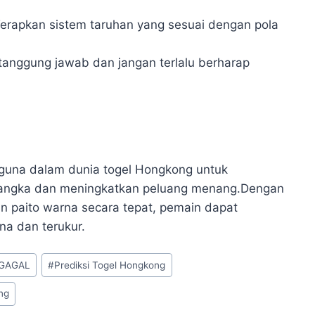
Terapkan sistem taruhan yang sesuai dengan pola
tanggung jawab dan jangan terlalu berharap
rguna dalam dunia togel Hongkong untuk
 angka dan meningkatkan peluang menang.Dengan
paito warna secara tepat, pemain dapat
na dan terukur.
 GAGAL
#
Prediksi Togel Hongkong
ng