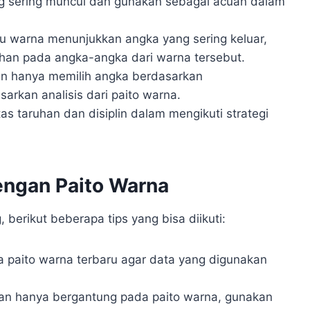
ng sering muncul dan gunakan sebagai acuan dalam
atu warna menunjukkan angka yang sering keluar,
an pada angka-angka dari warna tersebut.
an hanya memilih angka berdasarkan
rkan analisis dari paito warna.
as taruhan dan disiplin dalam mengikuti strategi
engan Paito Warna
erikut beberapa tips yang bisa diikuti:
sa paito warna terbaru agar data yang digunakan
gan hanya bergantung pada paito warna, gunakan