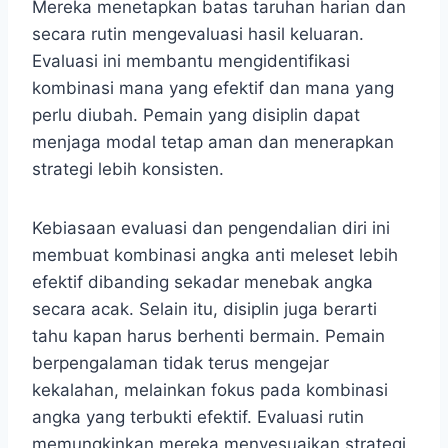
Mereka menetapkan batas taruhan harian dan
secara rutin mengevaluasi hasil keluaran.
Evaluasi ini membantu mengidentifikasi
kombinasi mana yang efektif dan mana yang
perlu diubah. Pemain yang disiplin dapat
menjaga modal tetap aman dan menerapkan
strategi lebih konsisten.
Kebiasaan evaluasi dan pengendalian diri ini
membuat kombinasi angka anti meleset lebih
efektif dibanding sekadar menebak angka
secara acak. Selain itu, disiplin juga berarti
tahu kapan harus berhenti bermain. Pemain
berpengalaman tidak terus mengejar
kekalahan, melainkan fokus pada kombinasi
angka yang terbukti efektif. Evaluasi rutin
memungkinkan mereka menyesuaikan strategi