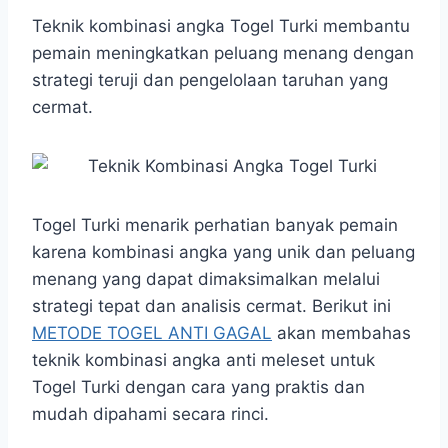
h
a
e
e
k
i
h
a
c
s
l
y
n
a
Teknik kombinasi angka Togel Turki membantu
t
e
s
e
p
e
r
pemain meningkatkan peluang menang dengan
s
b
e
g
e
e
strategi teruji dan pengelolaan taruhan yang
A
o
n
r
cermat.
p
o
g
a
p
k
e
m
r
Togel Turki menarik perhatian banyak pemain
karena kombinasi angka yang unik dan peluang
menang yang dapat dimaksimalkan melalui
strategi tepat dan analisis cermat. Berikut ini
METODE TOGEL ANTI GAGAL
akan membahas
teknik kombinasi angka anti meleset untuk
Togel Turki dengan cara yang praktis dan
mudah dipahami secara rinci.