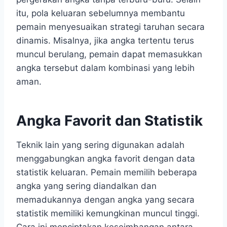
itu, pola keluaran sebelumnya membantu
pemain menyesuaikan strategi taruhan secara
dinamis. Misalnya, jika angka tertentu terus
muncul berulang, pemain dapat memasukkan
angka tersebut dalam kombinasi yang lebih
aman.
Angka Favorit dan Statistik
Teknik lain yang sering digunakan adalah
menggabungkan angka favorit dengan data
statistik keluaran. Pemain memilih beberapa
angka yang sering diandalkan dan
memadukannya dengan angka yang secara
statistik memiliki kemungkinan muncul tinggi.