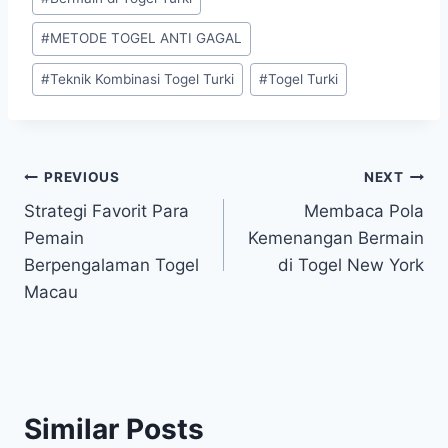
Tags:
#
METODE TOGEL ANTI GAGAL
#
Teknik Kombinasi Togel Turki
#
Togel Turki
Post
PREVIOUS
NEXT
Strategi Favorit Para
Membaca Pola
navigation
Pemain
Kemenangan Bermain
Berpengalaman Togel
di Togel New York
Macau
Similar Posts