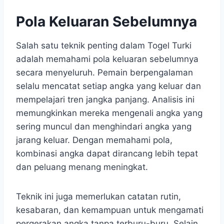
Pola Keluaran Sebelumnya
Salah satu teknik penting dalam Togel Turki
adalah memahami pola keluaran sebelumnya
secara menyeluruh. Pemain berpengalaman
selalu mencatat setiap angka yang keluar dan
mempelajari tren jangka panjang. Analisis ini
memungkinkan mereka mengenali angka yang
sering muncul dan menghindari angka yang
jarang keluar. Dengan memahami pola,
kombinasi angka dapat dirancang lebih tepat
dan peluang menang meningkat.
Teknik ini juga memerlukan catatan rutin,
kesabaran, dan kemampuan untuk mengamati
pergerakan angka tanpa terburu-buru. Selain