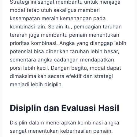
Strategi ini sangat membantu untuk menjaga
modal tetap utuh sekaligus memberi
kesempatan meraih kemenangan pada
kombinasi lain. Selain itu, pembagian taruhan
terarah juga membantu pemain menentukan
prioritas kombinasi. Angka yang dianggap lebih
potensial bisa diberikan taruhan lebih besar,
sementara angka cadangan mendapatkan
porsi lebih kecil. Dengan begitu, modal dapat
dimaksimalkan secara efektif dan strategi
menjadi lebih disiplin.
Disiplin dan Evaluasi Hasil
Disiplin dalam menerapkan kombinasi angka
sangat menentukan keberhasilan pemain.