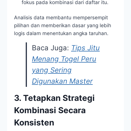
fokus pada kombinasi dari daftar itu.
Analisis data membantu mempersempit
pilihan dan memberikan dasar yang lebih
logis dalam menentukan angka taruhan.
Baca Juga:
Tips Jitu
Menang Togel Peru
yang Sering
Digunakan Master
3. Tetapkan Strategi
Kombinasi Secara
Konsisten