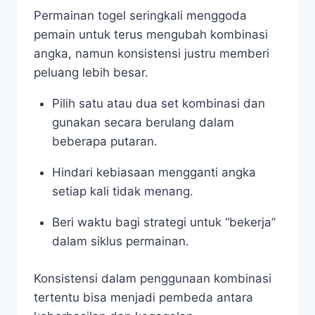
Permainan togel seringkali menggoda
pemain untuk terus mengubah kombinasi
angka, namun konsistensi justru memberi
peluang lebih besar.
Pilih satu atau dua set kombinasi dan
gunakan secara berulang dalam
beberapa putaran.
Hindari kebiasaan mengganti angka
setiap kali tidak menang.
Beri waktu bagi strategi untuk “bekerja”
dalam siklus permainan.
Konsistensi dalam penggunaan kombinasi
tertentu bisa menjadi pembeda antara