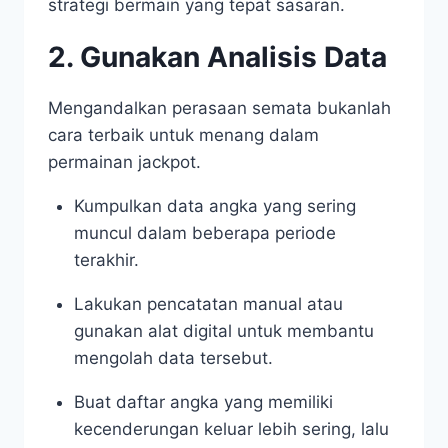
strategi bermain yang tepat sasaran.
2. Gunakan Analisis Data
Mengandalkan perasaan semata bukanlah
cara terbaik untuk menang dalam
permainan jackpot.
Kumpulkan data angka yang sering
muncul dalam beberapa periode
terakhir.
Lakukan pencatatan manual atau
gunakan alat digital untuk membantu
mengolah data tersebut.
Buat daftar angka yang memiliki
kecenderungan keluar lebih sering, lalu