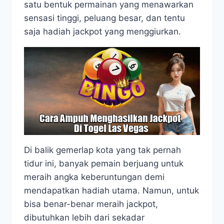
satu bentuk permainan yang menawarkan
sensasi tinggi, peluang besar, dan tentu
saja hadiah jackpot yang menggiurkan.
Di balik gemerlap kota yang tak pernah
tidur ini, banyak pemain berjuang untuk
meraih angka keberuntungan demi
mendapatkan hadiah utama. Namun, untuk
bisa benar-benar meraih jackpot,
dibutuhkan lebih dari sekadar