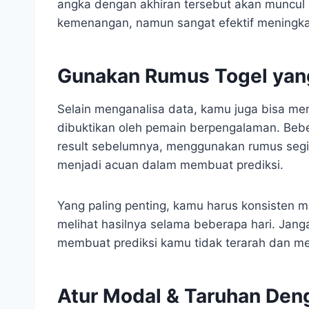
angka dengan akhiran tersebut akan muncul l
kemenangan, namun sangat efektif meningk
Gunakan Rumus Togel yang 
Selain menganalisa data, kamu juga bisa m
dibuktikan oleh pemain berpengalaman. Beb
result sebelumnya, menggunakan rumus segiti
menjadi acuan dalam membuat prediksi.
Yang paling penting, kamu harus konsisten 
melihat hasilnya selama beberapa hari. Janga
membuat prediksi kamu tidak terarah dan me
Atur Modal & Taruhan Deng