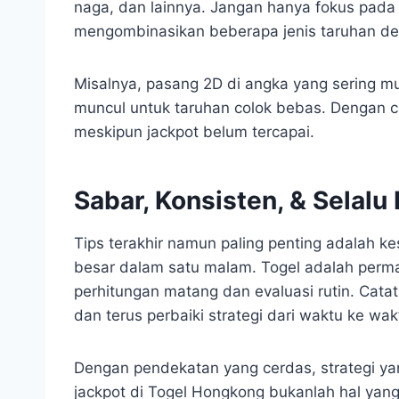
naga, dan lainnya. Jangan hanya fokus pada 
mengombinasikan beberapa jenis taruhan d
Misalnya, pasang 2D di angka yang sering mu
muncul untuk taruhan colok bebas. Dengan c
meskipun jackpot belum tercapai.
Sabar, Konsisten, & Selalu 
Tips terakhir namun paling penting adalah 
besar dalam satu malam. Togel adalah per
perhitungan matang dan evaluasi rutin. Cata
dan terus perbaiki strategi dari waktu ke wak
Dengan pendekatan yang cerdas, strategi yan
jackpot di Togel Hongkong bukanlah hal yang