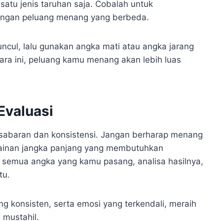
satu jenis taruhan saja. Cobalah untuk
engan peluang menang yang berbeda.
ncul, lalu gunakan angka mati atau angka jarang
ara ini, peluang kamu menang akan lebih luas
Evaluasi
kesabaran dan konsistensi. Jangan berharap menang
mainan jangka panjang yang membutuhkan
t semua angka yang kamu pasang, analisa hasilnya,
tu.
g konsisten, serta emosi yang terkendali, meraih
 mustahil.