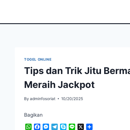
Skip
to
content
TOGEL ONLINE
Tips dan Trik Jitu Ber
Meraih Jackpot
By
adminfosoriat
10/20/2025
Bagikan
W
F
M
T
S
L
X
S