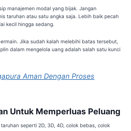
sip manajemen modal yang bijak. Jangan
s taruhan atau satu angka saja. Lebih baik pecah
i kecil hingga sedang.
ermain. Jika sudah kalah melebihi batas tersebut,
siplin dalam mengelola uang adalah salah satu kunci
ingapura Aman Dengan Proses
han Untuk Memperluas Peluang
aruhan seperti 2D, 3D, 4D, colok bebas, colok