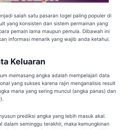
jadi salah satu pasaran togel paling populer di
ult yang konsisten dan sistem permainan yang
t para pemain lama maupun pemula. Dibawah ini
n informasi menarik yang wajib anda ketahui.
ta Keluaran
elum memasang angka adalah mempelajari data
nal yang sukses karena rajin menganalisis result
t angka mana yang sering muncul (angka panas) dan
).
usun prediksi angka yang lebih masuk akal.
cul dalam seminggu terakhir, maka kemungkinan