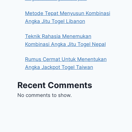
Metode Tepat Menyusun Kombinasi
Angka Jitu Togel Libanon
Teknik Rahasia Menemukan
Kombinasi Angka Jitu Togel Nepal
Rumus Cermat Untuk Menentukan
Angka Jackpot Togel Taiwan
Recent Comments
No comments to show.