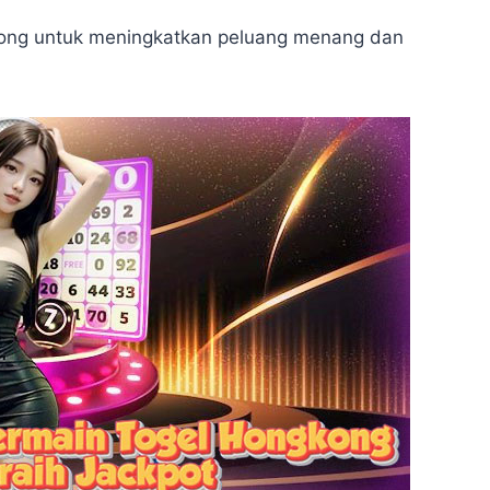
ongkong untuk meningkatkan peluang menang dan