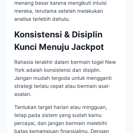
menang besar karena mengikuti intuisi
mereka, terutama setelah melakukan
analisa terlebih dahulu.
Konsistensi & Disiplin
Kunci Menuju Jackpot
Rahasia terakhir dalam bermain togel New
York adalah konsistensi dan disiplin.
Jangan mudah tergoda untuk mengganti
strategi terlalu cepat atau bermain asal-
asalan.
Tentukan target harian atau mingguan,
tetap pada sistem yang sudah kamu
percayai, dan jangan bermain melebihi
batas kemampuan finansialmu. Dengan