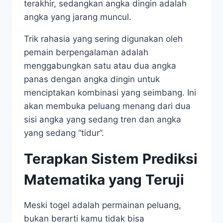
terakhir, sedangkan angka dingin adalah
angka yang jarang muncul.
Trik rahasia yang sering digunakan oleh
pemain berpengalaman adalah
menggabungkan satu atau dua angka
panas dengan angka dingin untuk
menciptakan kombinasi yang seimbang. Ini
akan membuka peluang menang dari dua
sisi angka yang sedang tren dan angka
yang sedang “tidur”.
Terapkan Sistem Prediksi
Matematika yang Teruji
Meski togel adalah permainan peluang,
bukan berarti kamu tidak bisa