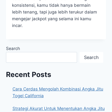
konsistensi, kamu tidak hanya bermain
lebih tenang, tapi juga lebih terukur dalam
mengejar jackpot yang selama ini kamu
incar.
Search
Search
Recent Posts
Cara Cerdas Mengolah Kombinasi Angka Jitu
Togel California
Strategi Akurat Untuk Menentukan Angka Jitu