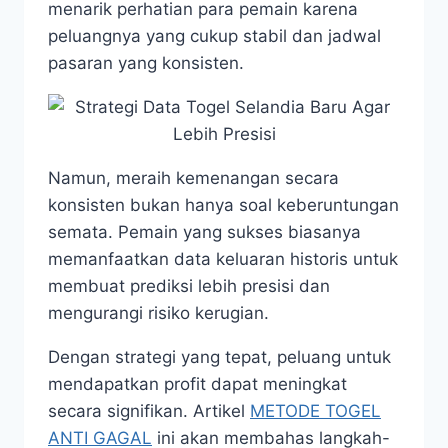
menarik perhatian para pemain karena
peluangnya yang cukup stabil dan jadwal
pasaran yang konsisten.
Namun, meraih kemenangan secara
konsisten bukan hanya soal keberuntungan
semata. Pemain yang sukses biasanya
memanfaatkan data keluaran historis untuk
membuat prediksi lebih presisi dan
mengurangi risiko kerugian.
Dengan strategi yang tepat, peluang untuk
mendapatkan profit dapat meningkat
secara signifikan. Artikel
METODE TOGEL
ANTI GAGAL
ini akan membahas langkah-