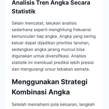
Analisis Tren Angka Secara
Statistik
Selain mencatat, lakukan analisis
sederhana seperti menghitung frekuensi
kemunculan tiap angka. Angka yang sering
keluar dapat dijadikan prioritas taruhan,
sedangkan angka jarang muncul bisa
digunakan untuk diversifikasi. Analisis
statistik ini membuat prediksi lebih presisi
dan mengurangi unsur tebakan semata.
Menggunakan Strategi
Kombinasi Angka
Setelah memahami pola keluaran, langkah