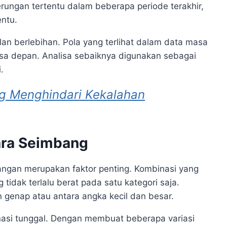
erungan tertentu dalam beberapa periode terakhir,
entu.
an berlebihan. Pola yang terlihat dalam data masa
masa depan. Analisa sebaiknya digunakan sebagai
.
ng Menghindari Kekalahan
ra Seimbang
ngan merupakan faktor penting. Kombinasi yang
tidak terlalu berat pada satu kategori saja.
an genap atau antara angka kecil dan besar.
inasi tunggal. Dengan membuat beberapa variasi