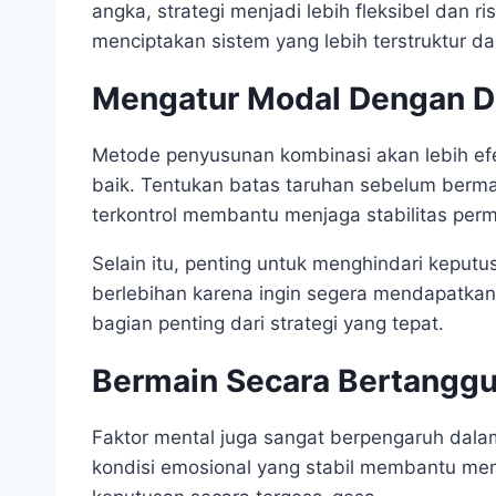
angka, strategi menjadi lebih fleksibel dan 
menciptakan sistem yang lebih terstruktur d
Mengatur Modal Dengan Di
Metode penyusunan kombinasi akan lebih efe
baik. Tentukan batas taruhan sebelum berma
terkontrol membantu menjaga stabilitas per
Selain itu, penting untuk menghindari keputu
berlebihan karena ingin segera mendapatkan
bagian penting dari strategi yang tepat.
Bermain Secara Bertangg
Faktor mental juga sangat berpengaruh dala
kondisi emosional yang stabil membantu menj