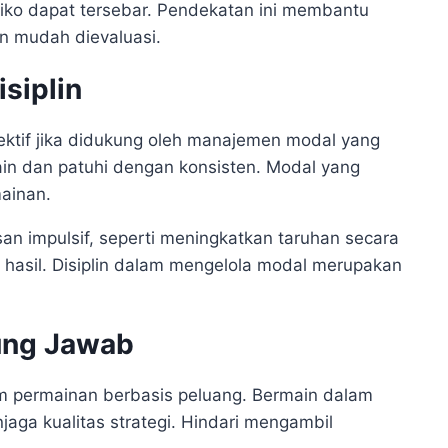
risiko dapat tersebar. Pendekatan ini membantu
an mudah dievaluasi.
siplin
ktif jika didukung oleh manajemen modal yang
in dan patuhi dengan konsisten. Modal yang
mainan.
san impulsif, seperti meningkatkan taruhan secara
 hasil. Disiplin dalam mengelola modal merupakan
ung Jawab
m permainan berbasis peluang. Bermain dalam
aga kualitas strategi. Hindari mengambil