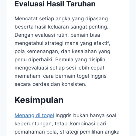
Evaluasi Hasil Taruhan
Mencatat setiap angka yang dipasang
beserta hasil keluaran sangat penting.
Dengan evaluasi rutin, pemain bisa
mengetahui strategi mana yang efektif,
pola kemenangan, dan kesalahan yang
perlu diperbaiki. Pemula yang disiplin
mengevaluasi setiap sesi lebih cepat
memahami cara bermain togel Inggris
secara cerdas dan konsisten.
Kesimpulan
Menang di togel
Inggris bukan hanya soal
keberuntungan, tetapi kombinasi dari
pemahaman pola, strategi pemilihan angka