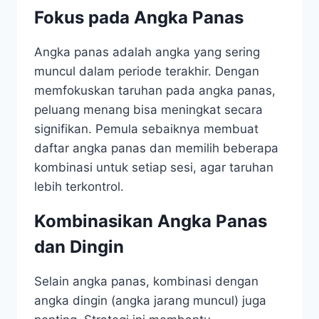
Fokus pada Angka Panas
Angka panas adalah angka yang sering
muncul dalam periode terakhir. Dengan
memfokuskan taruhan pada angka panas,
peluang menang bisa meningkat secara
signifikan. Pemula sebaiknya membuat
daftar angka panas dan memilih beberapa
kombinasi untuk setiap sesi, agar taruhan
lebih terkontrol.
Kombinasikan Angka Panas
dan Dingin
Selain angka panas, kombinasi dengan
angka dingin (angka jarang muncul) juga