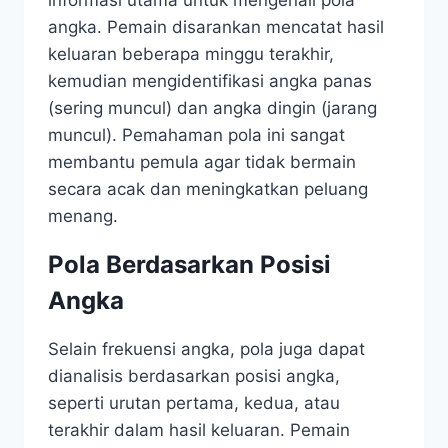
informasi utama untuk mengenali pola
angka. Pemain disarankan mencatat hasil
keluaran beberapa minggu terakhir,
kemudian mengidentifikasi angka panas
(sering muncul) dan angka dingin (jarang
muncul). Pemahaman pola ini sangat
membantu pemula agar tidak bermain
secara acak dan meningkatkan peluang
menang.
Pola Berdasarkan Posisi
Angka
Selain frekuensi angka, pola juga dapat
dianalisis berdasarkan posisi angka,
seperti urutan pertama, kedua, atau
terakhir dalam hasil keluaran. Pemain