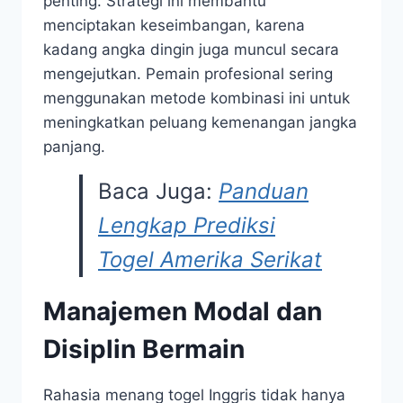
penting. Strategi ini membantu
menciptakan keseimbangan, karena
kadang angka dingin juga muncul secara
mengejutkan. Pemain profesional sering
menggunakan metode kombinasi ini untuk
meningkatkan peluang kemenangan jangka
panjang.
Baca Juga:
Panduan
Lengkap Prediksi
Togel Amerika Serikat
Manajemen Modal dan
Disiplin Bermain
Rahasia menang togel Inggris tidak hanya