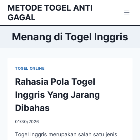
Skip
METODE TOGEL ANTI
to
GAGAL
content
Menang di Togel Inggris
TOGEL ONLINE
Rahasia Pola Togel
Inggris Yang Jarang
Dibahas
01/30/2026
Togel Inggris merupakan salah satu jenis