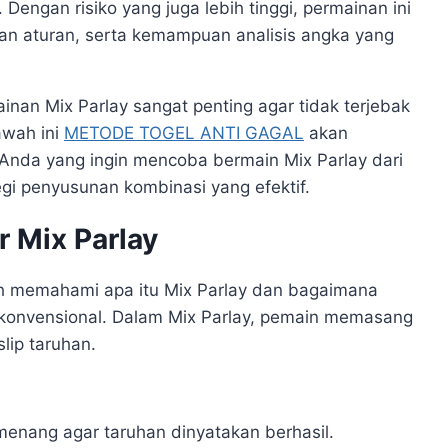
Dengan risiko yang juga lebih tinggi, permainan ini
n aturan, serta kemampuan analisis angka yang
an Mix Parlay sangat penting agar tidak terjebak
awah ini
METODE TOGEL ANTI GAGAL
akan
nda yang ingin mencoba bermain Mix Parlay dari
tegi penyusunan kombinasi yang efektif.
 Mix Parlay
h memahami apa itu Mix Parlay dan bagaimana
konvensional. Dalam Mix Parlay, pemain memasang
lip taruhan.
enang agar taruhan dinyatakan berhasil.