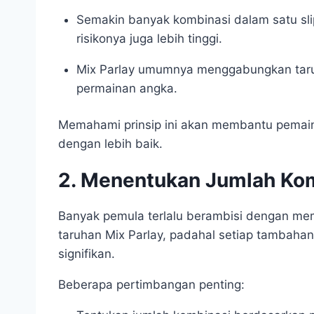
Semakin banyak kombinasi dalam satu slip
risikonya juga lebih tinggi.
Mix Parlay umumnya menggabungkan taruha
permainan angka.
Memahami prinsip ini akan membantu pemain
dengan lebih baik.
2. Menentukan Jumlah Ko
Banyak pemula terlalu berambisi dengan me
taruhan Mix Parlay, padahal setiap tambahan
signifikan.
Beberapa pertimbangan penting: