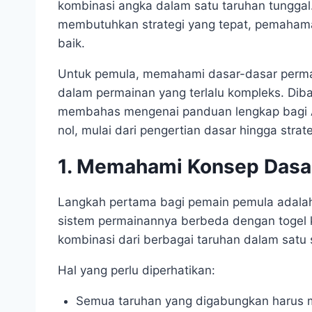
kombinasi angka dalam satu taruhan tunggal. 
membutuhkan strategi yang tepat, pemahama
baik.
Untuk pemula, memahami dasar-dasar permain
dalam permainan yang terlalu kompleks. Dib
membahas mengenai panduan lengkap bagi A
nol, mulai dari pengertian dasar hingga stra
1. Memahami Konsep Dasar
Langkah pertama bagi pemain pemula adala
sistem permainannya berbeda dengan togel 
kombinasi dari berbagai taruhan dalam satu s
Hal yang perlu diperhatikan:
Semua taruhan yang digabungkan harus m