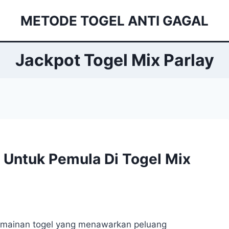
METODE TOGEL ANTI GAGAL
Jackpot Togel Mix Parlay
Untuk Pemula Di Togel Mix
permainan togel yang menawarkan peluang