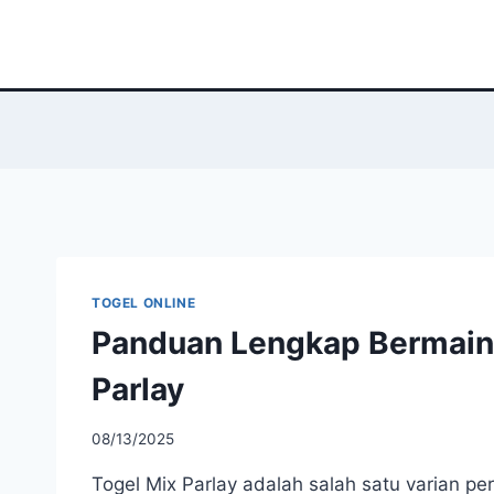
Skip
to
content
TOGEL ONLINE
Panduan Lengkap Bermain 
Parlay
08/13/2025
Togel Mix Parlay adalah salah satu varian 