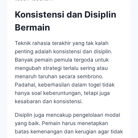
Konsistensi dan Disiplin
Bermain
Teknik rahasia terakhir yang tak kalah
penting adalah konsistensi dan disiplin.
Banyak pemain pemula tergoda untuk
mengubah strategi terlalu sering atau
menaruh taruhan secara sembrono.
Padahal, keberhasilan dalam togel tidak
hanya soal keberuntungan, tetapi juga
kesabaran dan konsistensi.
Disiplin juga mencakup pengelolaan modal
yang baik. Pemain harus menetapkan
batas kemenangan dan kerugian agar tidak