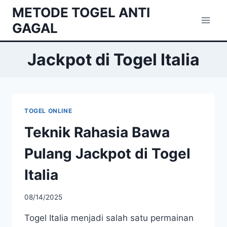
Skip
METODE TOGEL ANTI
to
GAGAL
content
Jackpot di Togel Italia
TOGEL ONLINE
Teknik Rahasia Bawa
Pulang Jackpot di Togel
Italia
08/14/2025
Togel Italia menjadi salah satu permainan