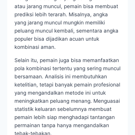
atau jarang muncul, pemain bisa membuat
prediksi lebih terarah. Misalnya, angka
yang jarang muncul mungkin memiliki
peluang muncul kembali, sementara angka
populer bisa dijadikan acuan untuk
kombinasi aman.
Selain itu, pemain juga bisa memanfaatkan
pola kombinasi tertentu yang sering muncul
bersamaan. Analisis ini membutuhkan
ketelitian, tetapi banyak pemain profesional
yang mengandalkan metode ini untuk
meningkatkan peluang menang. Menguasai
statistik keluaran sebelumnya membuat
pemain lebih siap menghadapi tantangan
permainan tanpa hanya mengandalkan
tebak-tebakan.