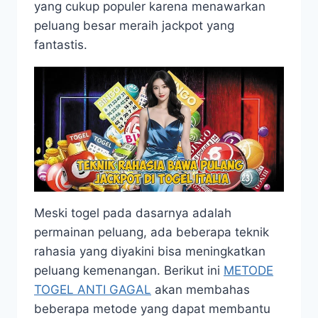
yang cukup populer karena menawarkan
peluang besar meraih jackpot yang
fantastis.
Meski togel pada dasarnya adalah
permainan peluang, ada beberapa teknik
rahasia yang diyakini bisa meningkatkan
peluang kemenangan. Berikut ini
METODE
TOGEL ANTI GAGAL
akan membahas
beberapa metode yang dapat membantu