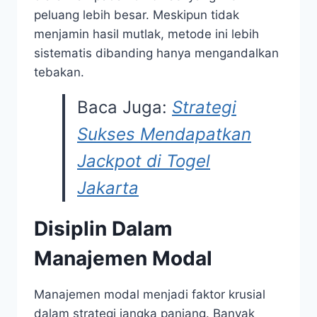
peluang lebih besar. Meskipun tidak
menjamin hasil mutlak, metode ini lebih
sistematis dibanding hanya mengandalkan
tebakan.
Baca Juga:
Strategi
Sukses Mendapatkan
Jackpot di Togel
Jakarta
Disiplin Dalam
Manajemen Modal
Manajemen modal menjadi faktor krusial
dalam strategi jangka panjang. Banyak