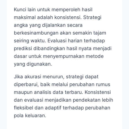
Kunci lain untuk memperoleh hasil
maksimal adalah konsistensi. Strategi
angka yang dijalankan secara
berkesinambungan akan semakin tajam
seiring waktu. Evaluasi harian terhadap
prediksi dibandingkan hasil nyata menjadi
dasar untuk menyempurnakan metode
yang digunakan.
Jika akurasi menurun, strategi dapat
diperbarui, baik melalui perubahan rumus
maupun analisis data terbaru. Konsistensi
dan evaluasi menjadikan pendekatan lebih
fleksibel dan adaptif terhadap perubahan
pola keluaran.