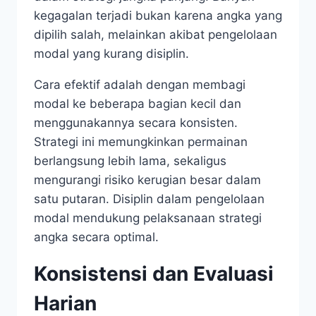
kegagalan terjadi bukan karena angka yang
dipilih salah, melainkan akibat pengelolaan
modal yang kurang disiplin.
Cara efektif adalah dengan membagi
modal ke beberapa bagian kecil dan
menggunakannya secara konsisten.
Strategi ini memungkinkan permainan
berlangsung lebih lama, sekaligus
mengurangi risiko kerugian besar dalam
satu putaran. Disiplin dalam pengelolaan
modal mendukung pelaksanaan strategi
angka secara optimal.
Konsistensi dan Evaluasi
Harian